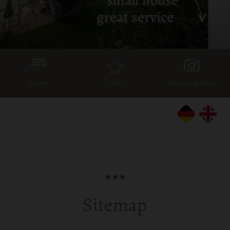
great service
Room
Offer
Picture gallery
Sitemap