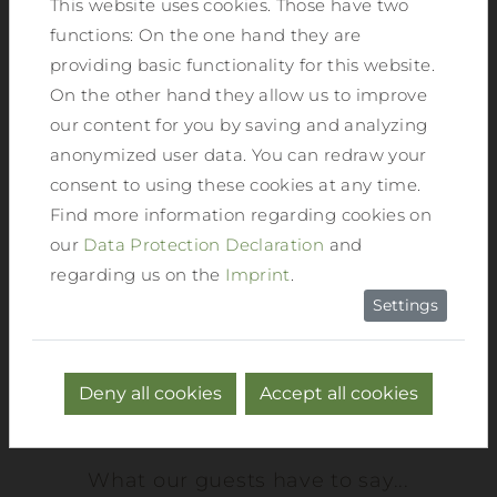
This website uses cookies. Those have two
functions: On the one hand they are
providing basic functionality for this website.
“Holidays always have to do with trust. We
On the other hand they allow us to improve
are very pleased that we were able to
our content for you by saving and analyzing
fulfil your expectations of a wonderful
anonymized user data. You can redraw your
holiday! We are happy to take the great
consent to using these cookies at any time.
reviews as an incentive for the next time
Find more information regarding cookies on
you entrust us with your valuable holiday!
our
Data Protection Declaration
and
See you soon in the Ennstal! The Reiter
regarding us on the
Imprint
.
family and the great team, to whom we
Settings
are also very grateful!”
Deny all cookies
Accept all cookies
What our guests have to say...