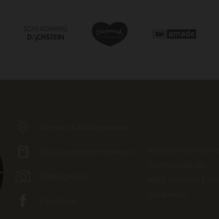
Anreise & Routenplaner
Reiters Wohlfühlho
Buchungsinformationen
Marktstraße 30
Bildergalerie
8967 Haus im Enns
Österreich
Facebook