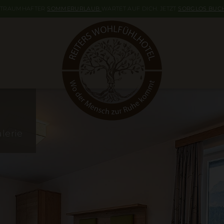
 TRAUMHAFTER
SOMMERURLAUB
WARTET AUF DICH. JETZT
SORGLOS BUC
lerie